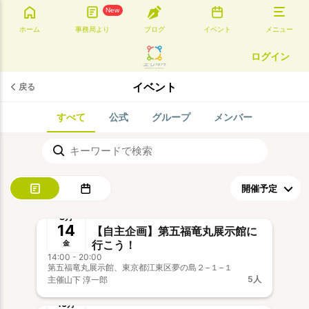
New
ホーム
事務局より
ブログ
イベント
メニュー
ログイン
イベント
戻る
すべて
公式
グループ
メンバー
募集中
8月
14
【自主企画】第五福竜丸展示館に
行こう！
金
14:00 - 20:00
第五福竜丸展示館、東京都江東区夢の島２−１−１
5人
主催
山下 淳一郎
募集中
新メンバー歓迎
事前決済
10月