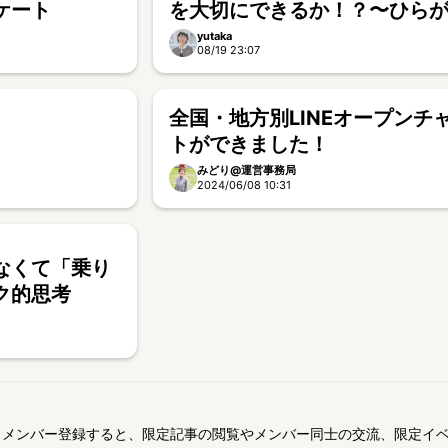
ケート
を大切にできるか！？〜ひら
くぐり教材の小さな挑戦〜
yutaka
08/19 23:07
全国・地方別LINEオープンチ
トができました！
みどり@運営事務局
2024/06/08 10:31
なくて「乗り
ク的思考
メンバー登録すると、限定記事の閲覧やメンバー同士の交流、限定イ