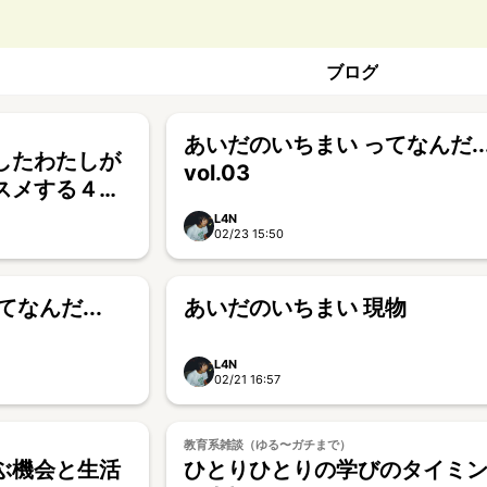
ブログ
あいだのいちまい ってなんだ..
したわたしが
vol.03
スメする４つ
L4N
02/23 15:50
なんだ...
あいだのいちまい 現物
L4N
02/21 16:57
教育系雑談（ゆる〜ガチまで）
ぶ機会と生活
ひとりひとりの学びのタイミ