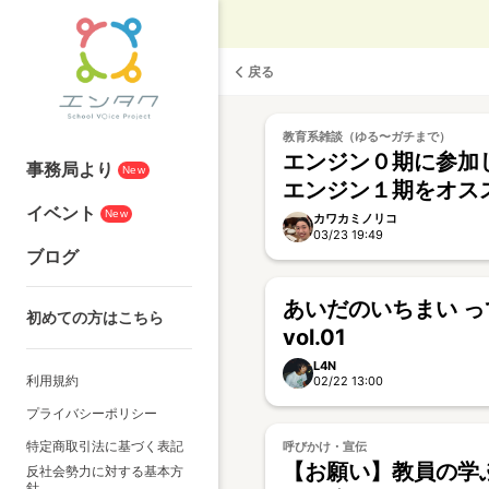
戻る
教育系雑談（ゆる〜ガチまで）
エンジン０期に参加
事務局より
New
エンジン１期をオス
イベント
の理由
New
カワカミノリコ
03/23 19:49
ブログ
あいだのいちまい って
初めての方はこちら
vol.01
L4N
利用規約
02/22 13:00
プライバシーポリシー
特定商取引法に基づく表記
呼びかけ・宣伝
【お願い】教員の学
反社会勢力に対する基本方
針