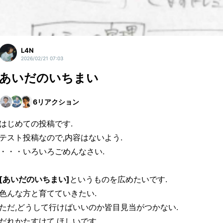
L4N
2026/02/21 07:03
あいだのいちまい
6
リアクション
はじめての投稿です.
テスト投稿なので,内容はないよう.
・・・いろいろごめんなさい.
[あいだのいちまい]
というものを広めたいです.
色んな方と育てていきたい.
ただ,どうして行けばいいのか皆目見当がつかない.
だれかたすけて.ほしいです.