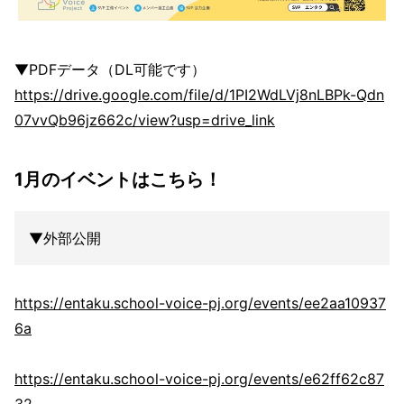
▼PDFデータ（DL可能です）
https://drive.google.com/file/d/1PI2WdLVj8nLBPk-Qdn
07vvQb96jz662c/view?usp=drive_link
1月のイベントはこちら！
▼外部公開
https://entaku.school-voice-pj.org/events/ee2aa10937
6a
https://entaku.school-voice-pj.org/events/e62ff62c87