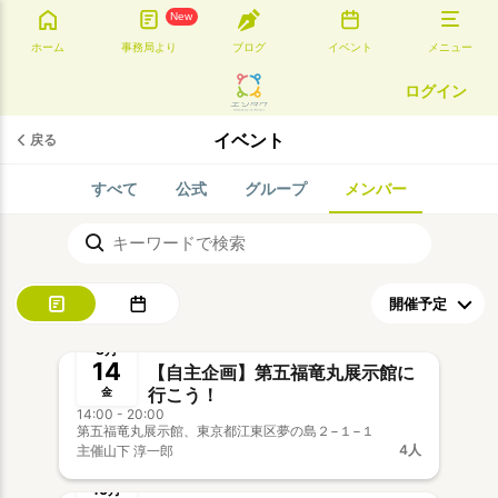
New
ホーム
事務局より
ブログ
イベント
メニュー
ログイン
イベント
戻る
すべて
公式
グループ
メンバー
募集中
8月
14
【自主企画】第五福竜丸展示館に
行こう！
金
14:00 - 20:00
第五福竜丸展示館、東京都江東区夢の島２−１−１
4人
主催
山下 淳一郎
募集中
新メンバー歓迎
事前決済
10月