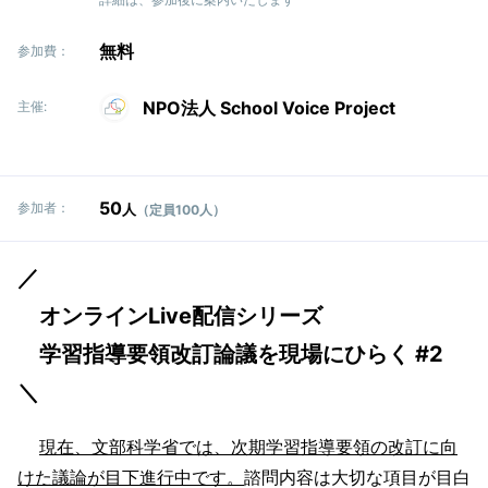
無料
参加費：
NPO法人 School Voice Project
主催:
50
参加者：
人
（定員100人）
／
オンラインLive配信シリーズ
学習指導要領改訂論議を現場にひらく #2
＼
現在、文部科学省では、次期学習指導要領の改訂に向
けた議論が目下進行中です。
諮問内容は大切な項目が目白