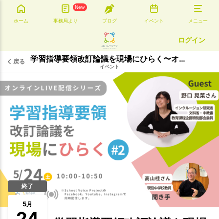
New
ホーム
事務局より
ブログ
イベント
メニュー
ログイン
学習指導要領改訂論議を現場にひらく〜オンラインLive配信〜 #2
戻る
イベント
終了
5
月
24