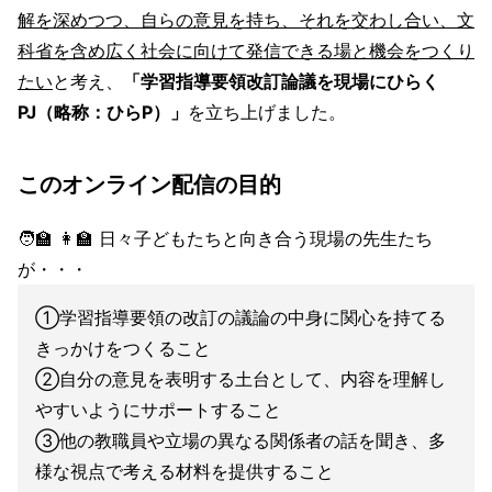
解を深めつつ、自らの意見を持ち、それを交わし合い、文
科省を含め広く社会に向けて発信できる場と機会をつくり
たい
と考え、
「学習指導要領改訂論議を現場にひらく
PJ（略称：ひらP）」
を立ち上げました。
このオンライン配信の目的
🧑‍🏫 👩‍🏫 日々子どもたちと向き合う現場の先生たち
が・・・
①学習指導要領の改訂の議論の中身に関心を持てる
きっかけをつくること
②自分の意見を表明する土台として、内容を理解し
やすいようにサポートすること
③他の教職員や立場の異なる関係者の話を聞き、多
様な視点で考える材料を提供すること