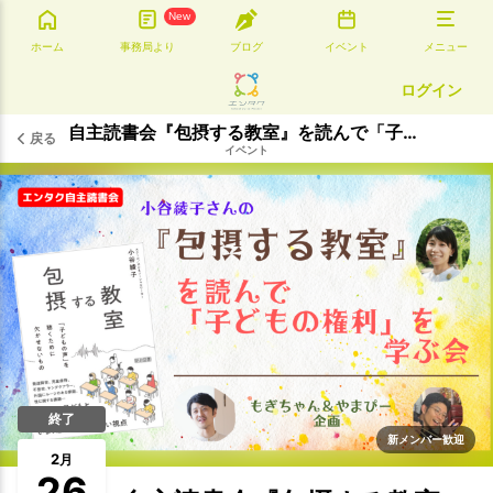
New
ホーム
事務局より
ブログ
イベント
メニュー
ログイン
自主読書会『包摂する教室』を読んで「子どもの権利」を学ぶ会③
戻る
イベント
終了
新メンバー歓迎
2
月
26