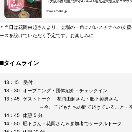
（大阪市西成区北津守4−4−44暁光会大阪支部エマ
ナ、ガザ応援、支援をパレスチナを思う仲間の方々と
www.ameba.jp
展、募金のスタンディングなど）その中で知人を通し
の先生アフマドさんとアマルさん。ご自身のお家も全
ていくだけでも精一杯だと思うのですが子どもたちに
＊当日は花岡由起さんより、会場の一角にパレスチナへの支援
ことを知り何か応援できないかと微力ながら募金活動
しその売上を毎月少しづつ送金させて頂いておりました（
ースを設けていただく予定です。お楽しみに！
◼️タイムライン
13：15 受付
13：30 オープニング・団体紹介・チェックイン
13：45 ゲストトーク 花岡由起さん・肥下彰男さん
～今、子どもたちの間で起きていること・平和
14：45 休憩 5 分
14：50 肥下さん・花岡さん＆参加者でサークルトーク
15：20 休憩 10 分