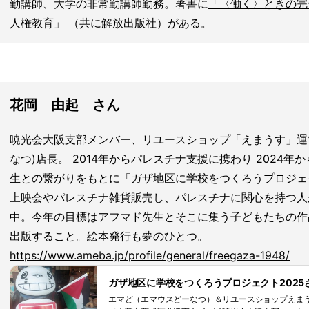
勤講師、大学の非常勤講師勤務。著書に
「〈働く〉ときの完
人権教育」
（共に解放出版社）がある。
花岡 由起 さん
暁光会大阪支部メンバー、リユースショップ「えまうす」運
なつ)店長。 2014年からパレスチナ支援に携わり 2024
生との繋がりをもとに
「ガザ地区に学校をつくろうプロジェ
上映会やパレスチナ雑貨販売し、パレスチナに関心を持つ人
中。今年の目標はアフマド先生とそこに集う子どもたちの作
出版すること。絵本発行も夢のひとつ。
https://www.ameba.jp/profile/general/freegaza-1948/
ガザ地区に学校をつくろうプロジェクト2025
エマど（エマウスどーなつ）＆リユースショップえま