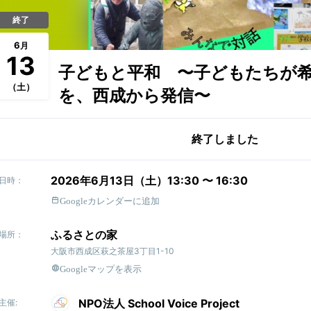
終了
6
月
13
子どもと平和 〜子どもたちが
（土）
を、西成から発信〜
終了しました
2026年6月13日（土）13:30 〜 16:30
日時：
Googleカレンダーに追加
ふるさとの家
場所：
大阪市西成区萩之茶屋3丁目1-10
Googleマップを表示
NPO法人 School Voice Project
主催: