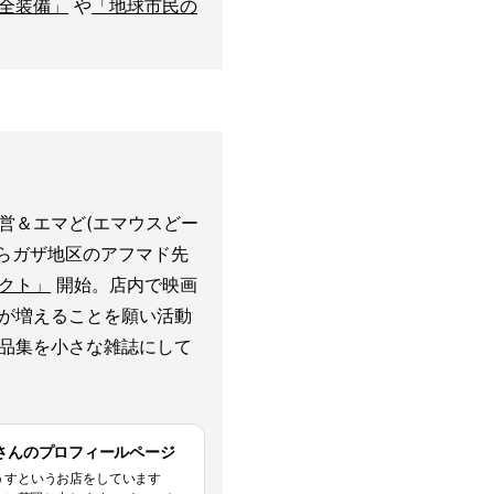
全装備」
や
「地球市民の
営＆エマど(エマウスどー
年からガザ地区のアフマド先
クト」
開始。店内で映画
が増えることを願い活動
品集を小さな雑誌にして
さんのプロフィールページ
うすというお店をしています