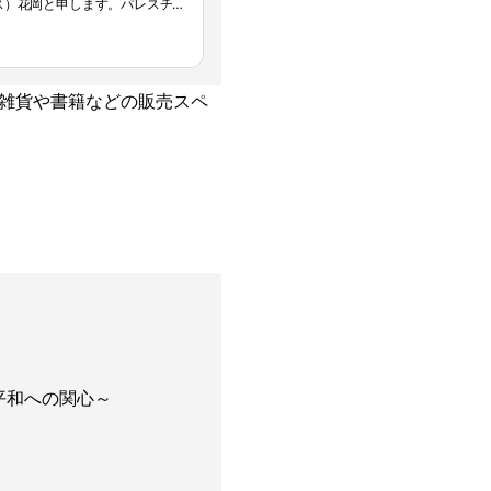
ウス）花岡と申します。パレスチ
続けています（上映会や写真
て出会うことができたガザ地区
て空爆で破壊されご家族が生き
学べる場所をと動いておられる
雑貨や書籍などの販売スペ
や手作りパレスチナ雑貨販売を
2023年11月〜
への関心～