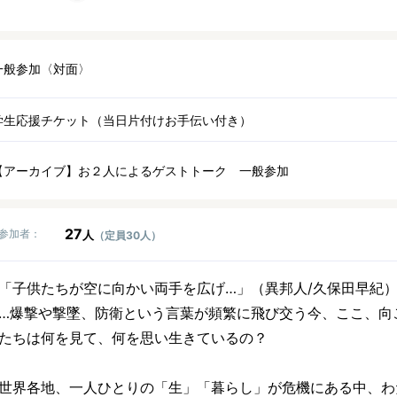
一般参加〈対面〉
学生応援チケット（当日片付けお手伝い付き）
【アーカイブ】お２人によるゲストトーク 一般参加
27
参加者：
人
（定員30人）
「子供たちが空に向かい両手を広げ…」（異邦人/久保田早紀
…爆撃や撃墜、防衛という言葉が頻繁に飛び交う今、ここ、向
たちは何を見て、何を思い生きているの？
世界各地、一人ひとりの「生」「暮らし」が危機にある中、わ