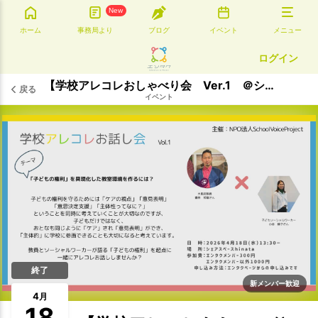
New
ホーム
事務局より
ブログ
イベント
メニュー
ログイン
【学校アレコレおしゃべり会 Ver.1 ＠シェアスペースhinata】
戻る
イベント
終了
新メンバー歓迎
4
月
18