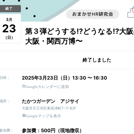
終了
3
月
23
第３弾どうする⁉︎どうなる⁉︎大阪
（日）
大阪・関西万博〜
終了しました
2025年3月23日（日）13:30 〜 16:30
日時：
Googleカレンダーに追加
たかつガーデン アジサイ
場所：
大阪市天王寺区東高津町7-11 B2F
Googleマップを表示
参加費：500円（現地徴収）
参加費：