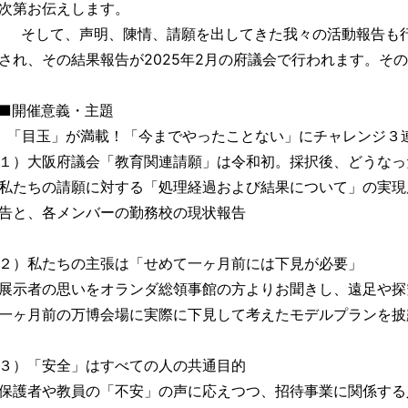
次第お伝えします。
そして、声明、陳情、請願を出してきた我々の活動報告も行
され、その結果報告が2025年2月の府議会で行われます。そ
■開催意義・主題
「目玉」が満載！「今までやったことない」にチャレンジ３
１）大阪府議会「教育関連請願」は令和初。採択後、どうなっ
私たちの請願に対する「処理経過および結果について」の実現
告と、各メンバーの勤務校の現状報告
２）私たちの主張は「せめて一ヶ月前には下見が必要」
展示者の思いをオランダ総領事館の方よりお聞きし、遠足や探
一ヶ月前の万博会場に実際に下見して考えたモデルプランを披
３）「安全」はすべての人の共通目的
保護者や教員の「不安」の声に応えつつ、招待事業に関係する