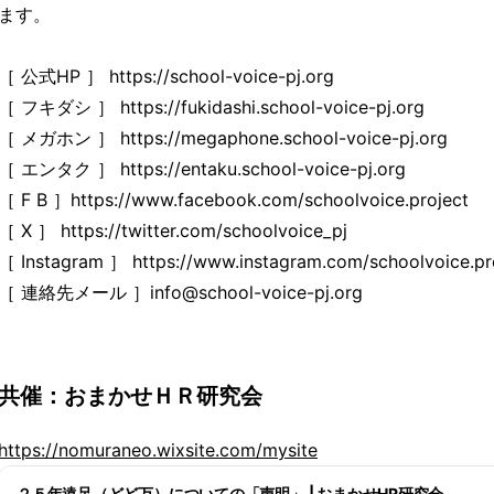
ます。
［ 公式HP ］ https://school-voice-pj.org
［ フキダシ ］ https://fukidashi.school-voice-pj.org
［ メガホン ］ https://megaphone.school-voice-pj.org
［ エンタク ］ https://entaku.school-voice-pj.org
［ F B ］https://www.facebook.com/schoolvoice.project
［ X ］ https://twitter.com/schoolvoice_pj
［ Instagram ］ https://www.instagram.com/schoolvoice.pr
［ 連絡先メール ］info@school-voice-pj.org
共催：おまかせＨＲ研究会
https://nomuraneo.wixsite.com/mysite
２５年遠足（どど万）についての「声明」 | おまかせHR研究会