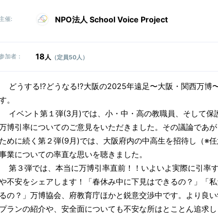
NPO法人 School Voice Project
主催:
18
参加者：
人
（定員50人）
どうする⁉︎どうなる⁉︎大阪の2025年遠足〜大阪・関西万
す。
イベント第１弾(3月)では、小・中・高の教職員、そして保
万博引率についてのご意見をいただきました。その議論であが
ために続く第２弾(9月)では、大阪府内の中高生を招待し（※
事業についての率直な思いを聴きました。
第３弾では、本当に万博引率直前！！いよいよ実際に引率す
や不安をシェアします！「春休み中に下見はできるの？」「私
るの？」万博協会、府教育庁ほかと鋭意交渉中です。より良い
プランの紹介や、安全面についても不安な所はとことん追求し