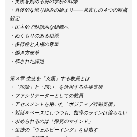
・実践を始める前の学校の印象
・具体的な取り組みの始まり――見直しの４つの観点
設定
・民主的で対話的な組織へ
・ぬくもりのある組織
・多様性と人権の尊重
・働き方改革
・残された課題
第３章 生徒を「支援」する教員とは
・「説諭」と「問い」を活用する生徒支援
・ファシリテーターとしての教員
・アセスメントを用いた「ポジティブ行動支援」
・対話をベースにしつつも、指導のラインは譲らない
・求められるのは「探究のマインド」
・生徒の「ウェルビーイング」を目指す