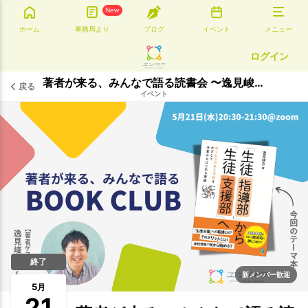
New
ホーム
事務局より
ブログ
イベント
メニュー
ログイン
著者が来る、みんなで語る読書会 〜逸見峻介さん『生徒指導部から生徒支援部へ』〜
戻る
イベント
終了
新メンバー歓迎
5
月
21