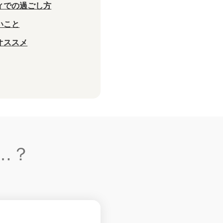
ィでの過ごし方
いこと
オススメ
…？